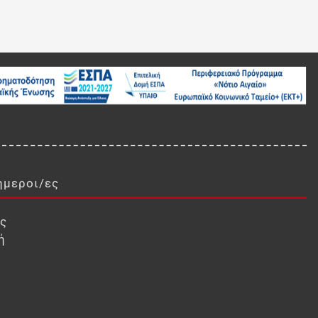
ήμεροι/ες
ις
ή