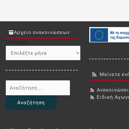
Αρχείο ανακοινώσεων
Ιστορικό
Ιστορικό
Μείνετε εν
Αναζήτηση
Ανακοινώσε
για:
Ειδική Αγωγ