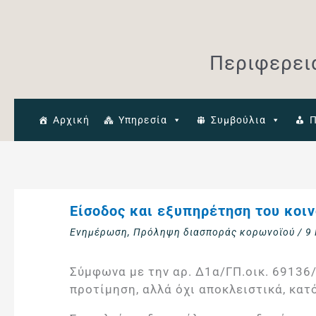
Μετάβαση
στο
περιεχόμενο
Περιφερει
Αρχική
Υπηρεσία
Συμβούλια
Π
Είσοδος και εξυπηρέτηση του κοι
Ενημέρωση
,
Πρόληψη διασποράς κορωνοϊού
/
9
Σύμφωνα με την αρ. Δ1α/ΓΠ.οικ. 69136/
προτίμηση, αλλά όχι αποκλειστικά, κα