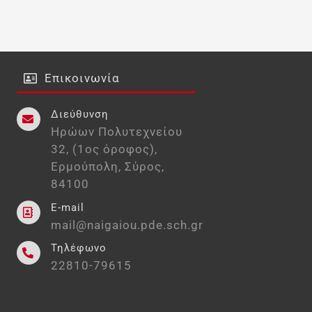
Επικοινωνία
Διεύθυνση
Ηρώων Πολυτεχνείου
32, (1ος όροφος),
Ερμούπολη, Σύρος,
84100
E-mail
mail@naigaiou.pde.sch.gr
Τηλέφωνο
22810-79615