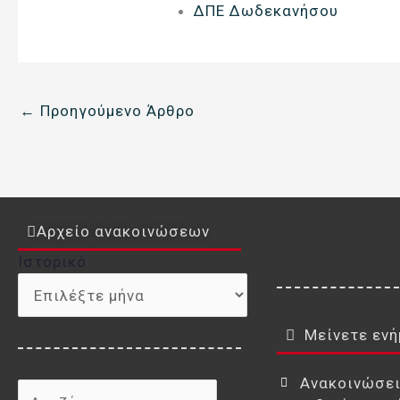
ΔΠΕ Δωδεκανήσου
←
Προηγούμενο Άρθρο
Αρχείο ανακοινώσεων
Ιστορικό
Ιστορικό
Μείνετε ενή
Ανακοινώσε
Αναζήτηση