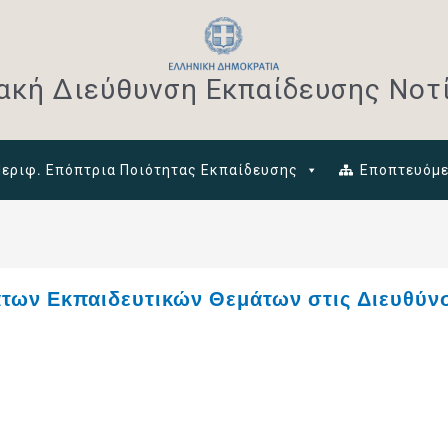
ακή Διεύθυνση Εκπαίδευσης Νοτί
Περιφ. Επόπτρια Ποιότητας Εκπαίδευσης
Εποπτευόμε
ων Εκπαιδευτικών Θεμάτων στις Διευθύνσε