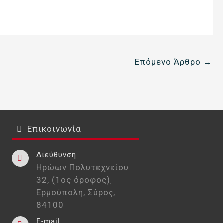
Επόμενο Άρθρο
→
Επικοινωνία
Διεύθυνση
Ηρώων Πολυτεχνείου
32, (1ος όροφος),
Ερμούπολη, Σύρος,
84100
E-mail