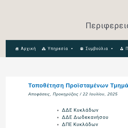
Μετάβαση
στο
περιεχόμενο
Περιφερει
Αρχική
Υπηρεσία
Συμβούλια
Τοποθέτηση Προϊσταμένων Τμημάτ
Αποφάσεις
,
Προκηρύξεις
/
22 Ιουλίου, 2025
ΔΔΕ Κυκλάδων
ΔΔΕ Δωδεκανήσου
ΔΠΕ Κυκλάδων