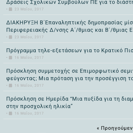
Δράσεις Σχολικών Συμβούλων ΠΕ για το διάστ
•
23 Μαΐου, 2017
ΔΙΑΚΗΡΥΞΗ Β΄Επαναληπτικής δημοπρασίας μίσθ
Περιφερειακής Δ/νσης Α΄/θμιας και Β΄/θμιας 
•
23 Μαΐου, 2017
Πρόγραμμα τηλε-εξετάσεων για το Κρατικό Πι
•
16 Μαΐου, 2017
Πρόσκληση συμμετοχής σε Επιμορφωτικό σεμιν
φεύγοντας; Μια πρόταση για την προσέγγιση 
•
16 Μαΐου, 2017
Πρόσκληση σε Ημερίδα “Μια πυξίδα για τη δι
στην προσχολική ηλικία”
•
16 Μαΐου, 2017
« Προηγούμε