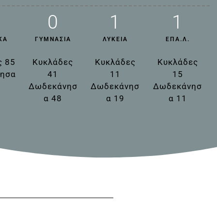
0
1
1
ΚΆ
ΓΥΜΝΆΣΙΑ
ΛΎΚΕΙΑ
ΕΠΑ.Λ.
ς 85
Κυκλάδες
Κυκλάδες
Κυκλάδες
ησα
41
11
15
Δωδεκάνησ
Δωδεκάνησ
Δωδεκάνησ
α 48
α 19
α 11