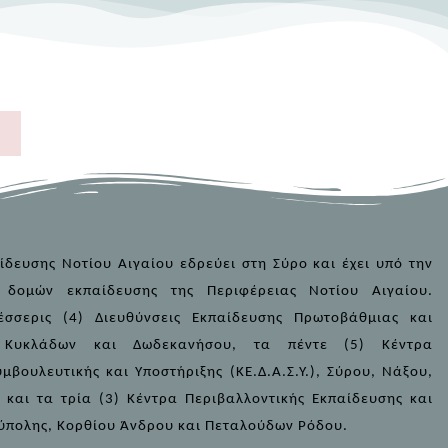
δευσης Νοτίου Αιγαίου εδρεύει στη Σύρο και έχει υπό την
 δομών εκπαίδευσης της Περιφέρειας Νοτίου Αιγαίου.
τέσσερις (4) Διευθύνσεις Εκπαίδευσης Πρωτοβάθμιας και
ς Κυκλάδων και Δωδεκανήσου, τα πέντε (5) Κέντρα
μβουλευτικής και Υποστήριξης (ΚΕ.Δ.Α.Σ.Υ.), Σύρου, Νάξου,
και τα τρία (3) Κέντρα Περιβαλλοντικής Εκπαίδευσης και
ύπολης, Κορθίου Άνδρου και Πεταλούδων Ρόδου.