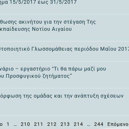
ημα 15/5/2017 έως 31/5/2017
ωσης ακινήτου για την στέγαση Της
Εκπαίδευσης Νοτίου Αιγαίου
στοποιητικό Γλωσσομάθειας περιόδου Μαΐου 201
άριο – εργαστήριο “Τι θα πάρω μαζί μου
του Προσφυγικού ζητήματος”
αμόρφωση της ομάδας και την ανάπτυξη σχέσεων
νο
1
…
210
211
212
213
214
…
244
Επόμενο