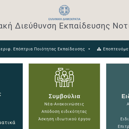
ακή Διεύθυνση Εκπαίδευσης Νοτί
εριφ. Επόπτρια Ποιότητας Εκπαίδευσης
Εποπτευόμε
ς
Συμβούλια
Ει
Νέα-Ανακοινώσεις
Απόδοση ειδικότητας
Άσκηση ιδιωτικού έργου
Ειδ
ματικά
Επιτ