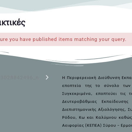
κτικές
ure you have published items matching your query.
Η Περιφερειακή Διεύθυνση Εκπαί
εποπτεία της το σύνολο των
Συγκεκριμένα, εποπτεύει τις 
Δευτεροβάθμιας Εκπαίδευση
Διεπιστημονικής Αξιολόγησης, Συ
Ρόδου, Κω και Καλύμνου καθώς 
Αειφορίας (ΚΕΠΕΑ) Σύρου – Ερμο