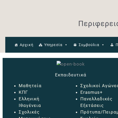
Μετάβαση
στο
περιεχόμενο
Περιφερει
Αρχική
Υπηρεσία
Συμβούλια
Π
Εκπαιδευτικά
Μαθητεία
Σχολικοί Αγώνε
ΚΠΓ
Erasmus+
Ελληνική
Πανελλαδικές
Ιθαγένεια
Εξετάσεις
Σχολικές
Πρότυπα/Πειρα