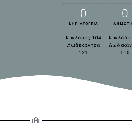
0
0
ΝΗΠΙΑΓΩΓΕΊΑ
ΔΗΜΟΤΙ
Κυκλάδες 104
Κυκλάδε
Δωδεκάνησα
Δωδεκάν
121
110