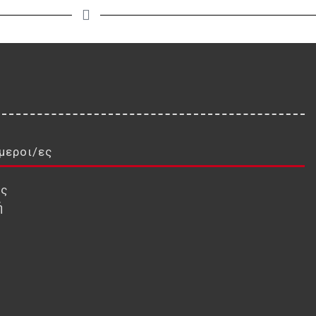
μεροι/ες
ις
ή