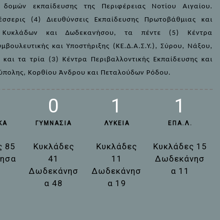
 δομών εκπαίδευσης της Περιφέρειας Νοτίου Αιγαίου.
τέσσερις (4) Διευθύνσεις Εκπαίδευσης Πρωτοβάθμιας και
ς Κυκλάδων και Δωδεκανήσου, τα πέντε (5) Κέντρα
μβουλευτικής και Υποστήριξης (ΚΕ.Δ.Α.Σ.Υ.), Σύρου, Νάξου,
και τα τρία (3) Κέντρα Περιβαλλοντικής Εκπαίδευσης και
ύπολης, Κορθίου Άνδρου και Πεταλούδων Ρόδου.
0
1
1
ΚΆ
ΓΥΜΝΆΣΙΑ
ΛΎΚΕΙΑ
ΕΠΑ.Λ.
ς 85
Κυκλάδες
Κυκλάδες
Κυκλάδες 15
ησα
41
11
Δωδεκάνησ
Δωδεκάνησ
Δωδεκάνησ
α 11
α 48
α 19