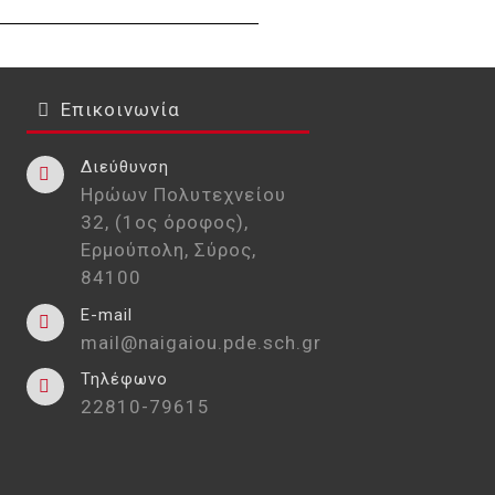
Επικοινωνία
Διεύθυνση
Ηρώων Πολυτεχνείου
32, (1ος όροφος),
Ερμούπολη, Σύρος,
84100
E-mail
mail@naigaiou.pde.sch.gr
Τηλέφωνο
22810-79615