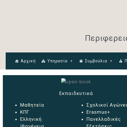
Μετάβαση
στο
περιεχόμενο
Περιφερει
Αρχική
Υπηρεσία
Συμβούλια
Εκπαιδευτικά
Μαθητεία
Σχολικοί Αγώνε
ΚΠΓ
Erasmus+
Ελληνική
Πανελλαδικές
Ιθαγένεια
Εξετάσεις