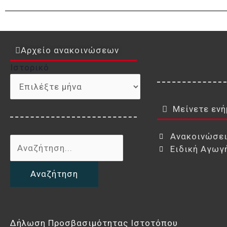
Αρχείο ανακοινώσεων
Ιστορικό
Ιστορικό
Μείνετε ενή
Ανακοινώσε
Αναζήτηση
Ειδική Αγωγ
για:
Δήλωση Προσβασιμότητας Ιστοτόπου