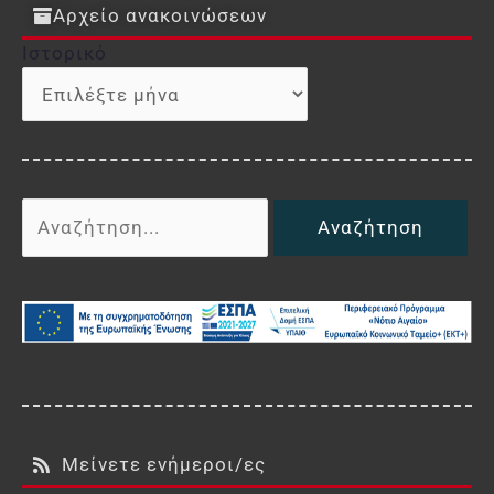
Αρχείο ανακοινώσεων
Ιστορικό
Ιστορικό
Αναζήτηση
για:
Μείνετε ενήμεροι/ες