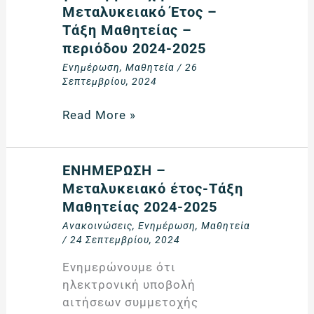
Έτους
μαθητευόμενων
Μεταλυκειακό Έτος –
–
για
Τάξη Μαθητείας –
Τάξης
συμμετοχή
περιόδου 2024-2025
Μαθητείας
στο
Ενημέρωση
,
Μαθητεία
/
26
–
Μεταλυκειακό
Σεπτεμβρίου, 2024
περιόδου
Έτος
2024-
–
Read More »
2025
Τάξη
Μαθητείας
–
ΕΝΗΜΕΡΩΣΗ
ΕΝΗΜΕΡΩΣΗ –
περιόδου
–
Μεταλυκειακό έτος-Τάξη
2024-
Μεταλυκειακό
Μαθητείας 2024-2025
2025
έτος-
Ανακοινώσεις
,
Ενημέρωση
,
Μαθητεία
Τάξη
/
24 Σεπτεμβρίου, 2024
Μαθητείας
Ενημερώνουμε ότι
2024-
ηλεκτρονική υποβολή
2025
αιτήσεων συμμετοχής