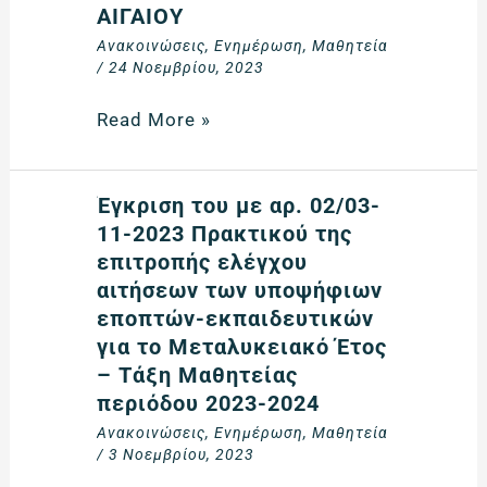
ΠΕΡΙΟΔΟΥ
ΑΙΓΑΙΟΥ
05-
2023-
Ανακοινώσεις
,
Ενημέρωση
,
Μαθητεία
2024
2024
/
24 Νοεμβρίου, 2023
–
ΣΤΗΝ
Ενημερωτικό
ΠΕΡΙΦΕΡΕΙΑΚΗ
Read More »
σημείωμα
Δ/
και
ΝΣΗ
Οδηγός
Α/
Έγκριση
Έγκριση του με αρ. 02/03-
για
ΘΜΙΑΣ
του
11-2023 Πρακτικού της
υποβολή
ΚΑΙ
με
επιτροπής ελέγχου
θέσεων
Β/
αρ.
αιτήσεων των υποψήφιων
ΘΜΙΑΣ
02/03-
εποπτών-εκπαιδευτικών
ΕΚΠ/
11-
για το Μεταλυκειακό Έτος
ΣΗΣ
2023
– Τάξη Μαθητείας
ΝΟΤΙΟΥ
Πρακτικού
περιόδου 2023-2024
ΑΙΓΑΙΟΥ
της
Ανακοινώσεις
,
Ενημέρωση
,
Μαθητεία
επιτροπής
/
3 Νοεμβρίου, 2023
ελέγχου