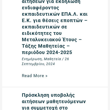
υποβολής
αιτήσεων για εκδήλωση
αιτήσεων
ενδιαφέροντος
για
εκπαιδευτικών ΕΠΑ.Λ. και
εκδήλωση
Ε.Κ. για θέσεις εποπτών –
ενδιαφέροντος
εκπαιδευτικών σε
εκπαιδευτικών
ειδικότητες του
ΕΠΑ.Λ.
Μεταλυκειακού Έτους –
και
Τάξης Μαθητείας –
Ε.Κ.
περιόδου 2024-2025
για
Ενημέρωση
,
Μαθητεία
/
26
θέσεις
Σεπτεμβρίου, 2024
εποπτών
–
Read More »
εκπαιδευτικών
σε
ειδικότητες
Πρόσκληση
Πρόσκληση υποβολής
του
υποβολής
αιτήσεων μαθητευόμενων
Μεταλυκειακού
αιτήσεων
για συμμετοχή στο