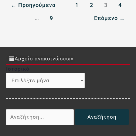
←
Προηγούμενα
1
2
3
4
…
9
Επόμενο
→
Αρχείο ανακοινώσεων
Ιστορικό
Ιστορικό
Αναζήτηση
για: