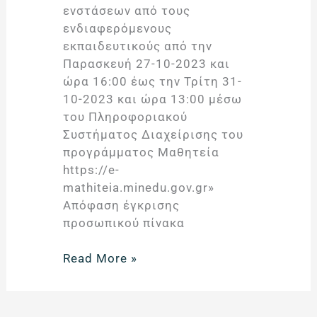
ενστάσεων από τους
των
ενδιαφερόμενους
υποψήφιων
εκπαιδευτικούς από την
εποπτών-
Παρασκευή 27-10-2023 και
εκπαιδευτικών
ώρα 16:00 έως την Τρίτη 31-
για
10-2023 και ώρα 13:00 μέσω
το
του Πληροφοριακού
Μεταλυκειακό
Συστήματος Διαχείρισης του
Έτος
προγράμματος Μαθητεία
–
https://e-
Τάξη
mathiteia.minedu.gov.gr»
Μαθητείας
Απόφαση έγκρισης
περιόδου
προσωπικού πίνακα
2023-
2024
Read More »