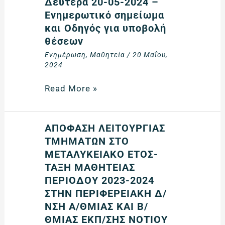
Δευτέρα 20-05-2024 –
την
–
Ενημερωτικό σημείωμα
Πέμπτη
2025)
και Οδηγός για υποβολή
20/06/2024
του
θέσεων
και
Μεταλυκειακού
Ενημέρωση
,
Μαθητεία
/
20 Μαΐου,
ώρα
Έτους
2024
23:59
–
Τάξης
Read More »
Μαθητείας
των
ΕΠΑΛ
ΑΠΟΦΑΣΗ
ΑΠΟΦΑΣΗ ΛΕΙΤΟΥΡΓΙΑΣ
από
ΛΕΙΤΟΥΡΓΙΑΣ
ΤΜΗΜΑΤΩΝ ΣΤΟ
φορείς
ΤΜΗΜΑΤΩΝ
ΜΕΤΑΛΥΚΕΙΑΚΟ ΕΤΟΣ-
του
ΣΤΟ
ΤΑΞΗ ΜΑΘΗΤΕΙΑΣ
ιδιωτικού
ΜΕΤΑΛΥΚΕΙΑΚΟ
ΠΕΡΙΟΔΟΥ 2023-2024
τομέα
ΕΤΟΣ-
ΣΤΗΝ ΠΕΡΙΦΕΡΕΙΑΚΗ Δ/
από
ΤΑΞΗ
ΝΣΗ Α/ΘΜΙΑΣ ΚΑΙ Β/
Δευτέρα
ΜΑΘΗΤΕΙΑΣ
ΘΜΙΑΣ ΕΚΠ/ΣΗΣ ΝΟΤΙΟΥ
20-