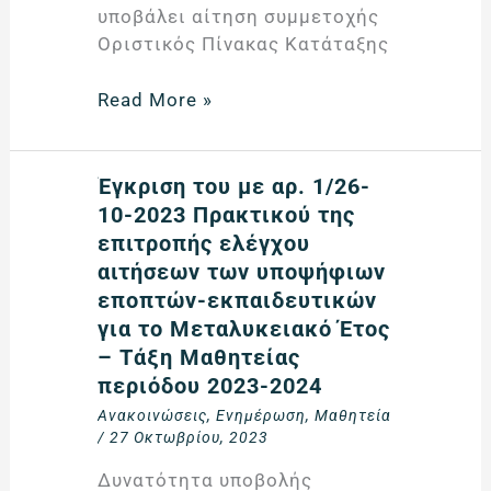
υποβάλει αίτηση συμμετοχής
Οριστικός Πίνακας Κατάταξης
Read More »
Έγκριση
Έγκριση του με αρ. 1/26-
του
10-2023 Πρακτικού της
με
επιτροπής ελέγχου
αρ.
αιτήσεων των υποψήφιων
1/26-
εποπτών-εκπαιδευτικών
10-
για το Μεταλυκειακό Έτος
2023
– Τάξη Μαθητείας
Πρακτικού
περιόδου 2023-2024
της
Ανακοινώσεις
,
Ενημέρωση
,
Μαθητεία
επιτροπής
/
27 Οκτωβρίου, 2023
ελέγχου
Δυνατότητα υποβολής
αιτήσεων