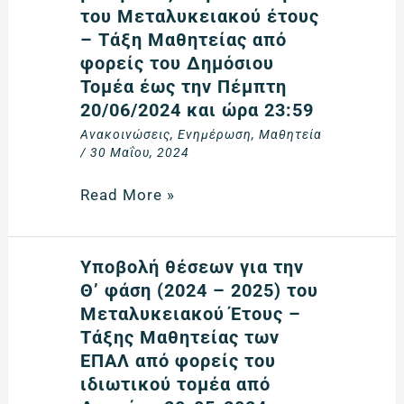
διάθεση
του Μεταλυκειακού έτους
θέσεων
– Τάξη Μαθητείας από
μαθητείας
φορείς του Δημόσιου
στη
Τομέα έως την Πέμπτη
Θ’
20/06/2024 και ώρα 23:59
Φάση
Ανακοινώσεις
,
Ενημέρωση
,
Μαθητεία
του
/
30 Μαΐου, 2024
Μεταλυκειακού
έτους
Read More »
–
Τάξη
Μαθητείας
Υποβολή
Υποβολή θέσεων για την
από
θέσεων
Θ’ φάση (2024 – 2025) του
φορείς
για
Μεταλυκειακού Έτους –
του
την
Τάξης Μαθητείας των
Δημόσιου
Θ’
ΕΠΑΛ από φορείς του
Τομέα
φάση
ιδιωτικού τομέα από
έως
(2024