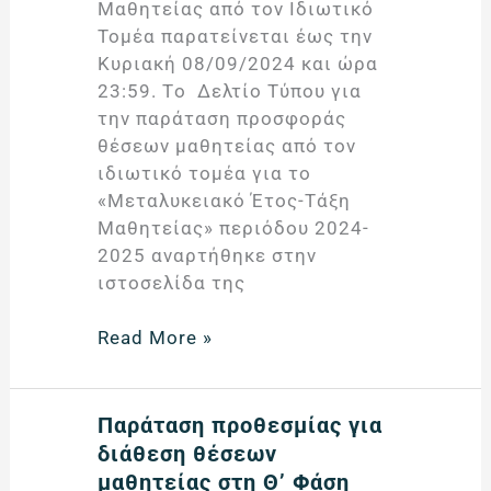
Μαθητείας από τον Ιδιωτικό
περιόδου
Τομέα παρατείνεται έως την
2024-
Κυριακή 08/09/2024 και ώρα
2025
23:59. Tο Δελτίο Τύπου για
την παράταση προσφοράς
θέσεων μαθητείας από τον
ιδιωτικό τομέα για το
«Μεταλυκειακό Έτος-Τάξη
Μαθητείας» περιόδου 2024-
2025 αναρτήθηκε στην
ιστοσελίδα της
Read More »
Παράταση
Παράταση προθεσμίας για
προθεσμίας
διάθεση θέσεων
για
μαθητείας στη Θ’ Φάση