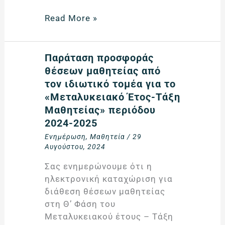
Read More »
Παράταση
Παράταση προσφοράς
προσφοράς
θέσεων μαθητείας από
θέσεων
τον ιδιωτικό τομέα για το
μαθητείας
«Μεταλυκειακό Έτος-Τάξη
από
Μαθητείας» περιόδου
τον
2024-2025
ιδιωτικό
Ενημέρωση
,
Μαθητεία
/
29
τομέα
Αυγούστου, 2024
για
Σας ενημερώνουμε ότι η
το
ηλεκτρονική καταχώριση για
«Μεταλυκειακό
διάθεση θέσεων μαθητείας
Έτος-
στη Θ’ Φάση του
Τάξη
Μεταλυκειακού έτους – Τάξη
Μαθητείας»