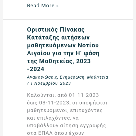
αιτήσεων
Read More »
των
υποψήφιων
εποπτών-
Οριστικός
Οριστικός Πίνακας
εκπαιδευτικών
Πίνακας
Κατάταξης αιτήσεων
για
Κατάταξης
μαθητευόμενων Νοτίου
το
αιτήσεων
Αιγαίου για την Η’ φάση
Μεταλυκειακό
μαθητευόμενων
της Μαθητείας, 2023
Έτος
Νοτίου
-2024
–
Αιγαίου
Ανακοινώσεις
,
Ενημέρωση
,
Μαθητεία
Τάξη
για
/
1 Νοεμβρίου, 2023
Μαθητείας
την
Καλούνται, από 01-11-2023
περιόδου
Η’
έως 03-11-2023, οι υποψήφιοι
2023-
φάση
μαθητευόμενοι, επιτυχόντες
2024
της
και επιλαχόντες, να
Μαθητείας,
υποβάλλουν αίτηση εγγραφής
2023
στα ΕΠΑΛ όπου έχουν
-2024